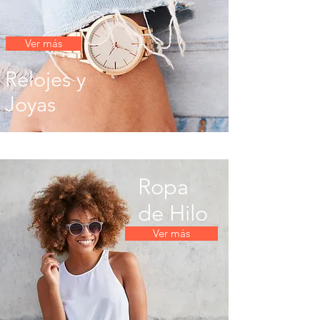
Ver más
Relojes y
Joyas
Ropa
de Hilo
Ver más