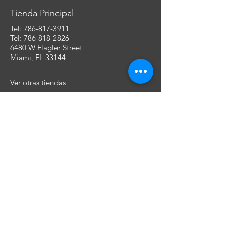
Tienda Principal
Tel:
786-817-3911
Tel: 786-818-2826
6480 W Flagler Street
Miami, FL 33144
Ver otras tiendas
Comprar
Bolsos
Zapatos
Jeans
Cells & más
Ropa Interior
Perfumes