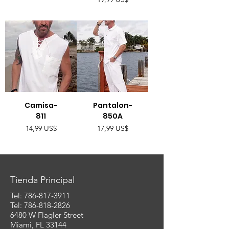
Camisa-
Pantalon-
811
850A
Precio
Precio
14,99 US$
17,99 US$
Tienda Principal
Tel:
786-817-3911
Tel: 786-818-2826
6480 W Flagler Street
Miami, FL 33144