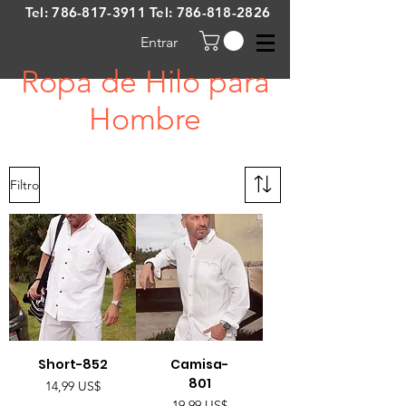
Tel:
786-817-3911
Tel:
786-818-2826
Entrar
Ropa de Hilo para
Hombre
Filtro
Short-852
Camisa-
801
Precio
14,99 US$
Precio
19,99 US$