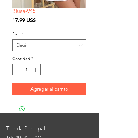
Blusa-945
Precio
17,99 US$
Size
*
Elegir
Cantidad
*
Agregar al carrito
Tienda Principal
Tel:
786-817-3911