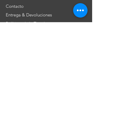
Contacto
Entrega & Devoluciones
Políticas de la Tienda
No te pierdas nuestras ofertas!
Subscribe
​Únete a nuestra comunidad!
©2019 por Dios Une Reyes. Orgullosamente