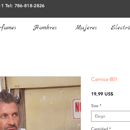
11 Tel: 786-818-2826
rfumes
Hombres
Mujeres
Electró
Camisa-801
Precio
19,99 US$
Size
*
Elegir
Cantidad
*