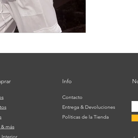
prar
Info
No
os
Contacto
tos
Entrega & Devoluciones
s
Políticas de la Tienda
s & más
Interior