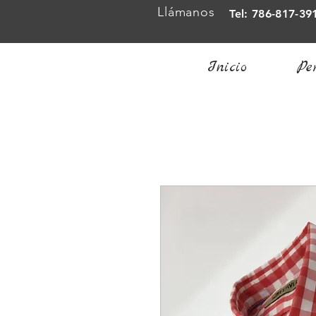
Llámanos
Tel: 786-817-39
Inicio
Pe