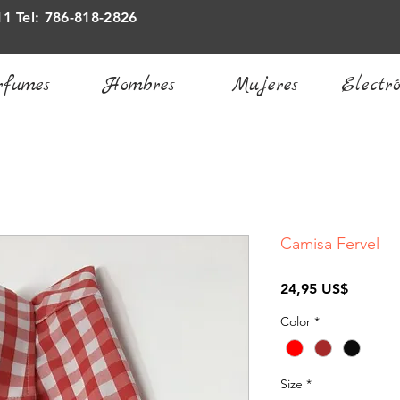
11 Tel: 786-818-2826
rfumes
Hombres
Mujeres
Electró
Camisa Fervel
Precio
24,95 US$
Color
*
Size
*