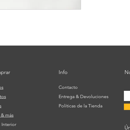
prar
Info
No
os
Contacto
tos
Entrega & Devoluciones
s
Políticas de la Tienda
s & más
Interior
​Ú