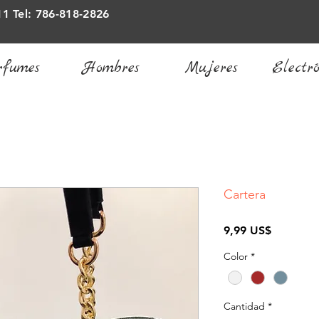
11 Tel: 786-818-2826
rfumes
Hombres
Mujeres
Electró
Cartera
Precio
9,99 US$
Color
*
Cantidad
*