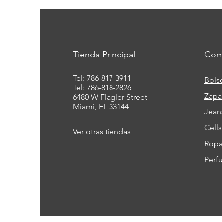
Tienda Principal
Com
Tel: 786-817-3911
Bols
Tel: 786-818-2826
Zapa
6480 W Flagler Street
Miami, FL 33144
Jean
Cell
Ver otras tiendas
Ropa 
Perf