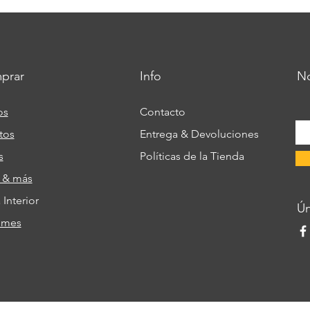
prar
Info
No
os
Contacto
tos
Entrega & Devoluciones
s
Políticas de la Tienda
s & más
Interior
​Ú
umes