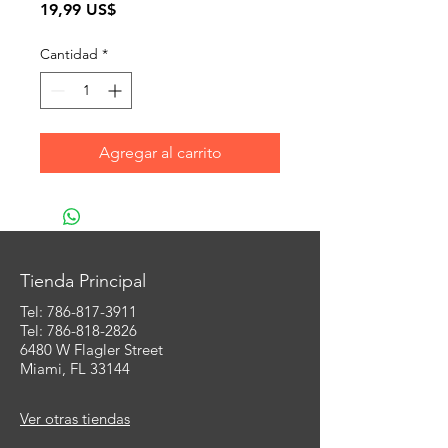
Precio
19,99 US$
Cantidad
*
Agregar al carrito
Tienda Principal
Tel:
786-817-3911
Tel: 786-818-2826
6480 W Flagler Street
Miami, FL 33144
Ver otras tiendas