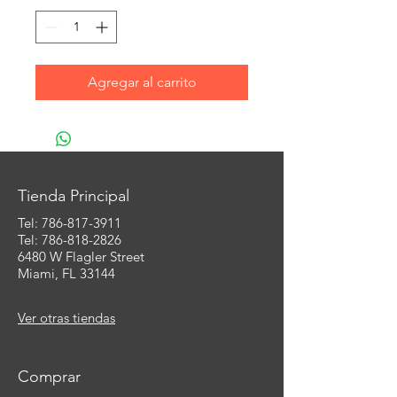
Agregar al carrito
Tienda Principal
Tel:
786-817-3911
Tel: 786-818-2826
6480 W Flagler Street
Miami, FL 33144
Ver otras tiendas
Comprar