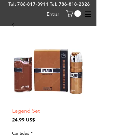
Tel:
786-817-3911
Tel:
786-818-2826
Entrar
Legend Set
Precio
24,99 US$
Cantidad
*