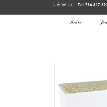
Llámanos
Tel: 786-817-39
Inicio
Pe