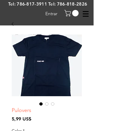
Tel:
786-817-3911
Tel:
786-818-2826
Entrar
Pulovers
Precio
5,99 US$
Color
*