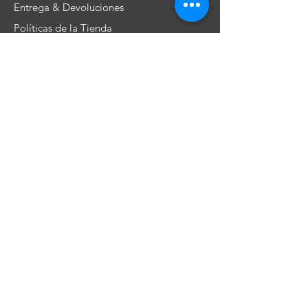
Entrega & Devoluciones
Políticas de la Tienda
No te pierdas nuestras ofertas!
Subscribe
​Únete a nuestra comunidad!
©2019 por Dios Une Reyes. Orgullosamente
creado por
ODAISA Improving Businesses
5406098425