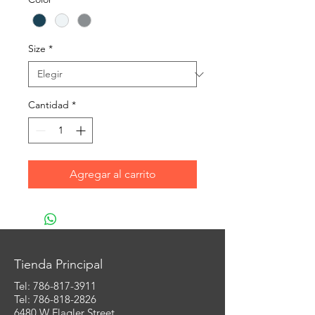
Size
*
Cantidad
*
Agregar al carrito
Tienda Principal
Tel:
786-817-3911
Tel: 786-818-2826
6480 W Flagler Street