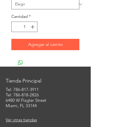
Cantidad
*
Agregar al carrito
Tienda Principal
Tel:
786-817-3911
Tel: 786-818-2826
6480 W Flagler Street
Miami, FL 33144
Ver otras tiendas